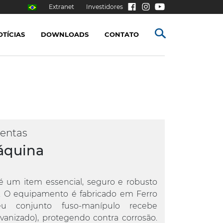
Extranet
Investidores
OTÍCIAS
DOWNLOADS
CONTATO
entas
áquina
 um item essencial, seguro e robusto
as. O equipamento é fabricado em Ferro
u conjunto fuso-manípulo recebe
vanizado), protegendo contra corrosão.