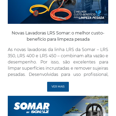
Novas Lavadoras LRS Somar: o melhor custo-
benefício para limpeza pesada
As novas lavadoras da linha LRS da Somar – LRS
350, LRS 400 e LRS 450 – combinam alta vazão e
desempenho. Por isso, são excelentes para
limpar superfícies incrustadas e remover sujeiras
pesadas. Desenvolvidas para uso profissional,
são indicadas para ambientes comerciais,
industriais, rurais, lava-rápidos e construção civil.
VER MAIS
As Lavadoras de alta vazão LRS […]