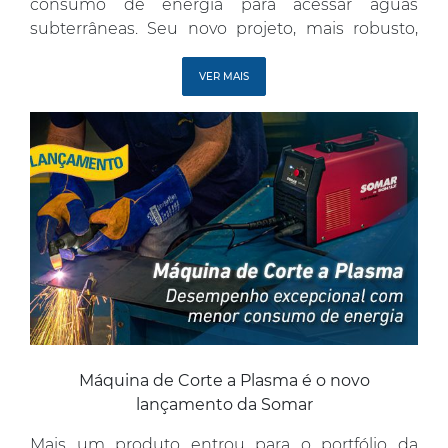
consumo de energia para acessar águas
subterrâneas. Seu novo projeto, mais robusto,
garante maior vida útil e alta resistência, inclusive
contra oxidação, e demanda menos
VER MAIS
manutenções. As características técnicas que
fortalecem essas vantagens […]
Máquina de Corte a Plasma é o novo
lançamento da Somar
Mais um produto entrou para o portfólio da