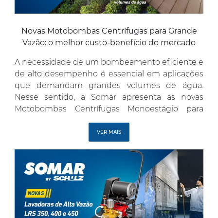
Novas Motobombas Centrífugas para Grande
Vazão: o melhor custo-benefício do mercado
A necessidade de um bombeamento eficiente e
de alto desempenho é essencial em aplicações
que demandam grandes volumes de água.
Nesse sentido, a Somar apresenta as novas
Motobombas Centrífugas Monoestágio para
Grande Vazão SSC45-IR e SSC5-IR, desenvolvidas
para garantir alta eficiência e o melhor custo-
VER MAIS
benefício do mercado. Desempenho e
eficiência para grandes volumes de água […]