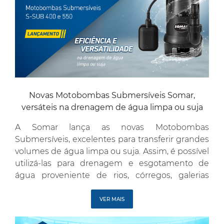
Novas Motobombas Submersíveis Somar,
versáteis na drenagem de água limpa ou suja
A Somar lança as novas Motobombas
Submersíveis, excelentes para transferir grandes
volumes de água limpa ou suja. Assim, é possível
utilizá-las para drenagem e esgotamento de
água proveniente de rios, córregos, galerias
pluviais e processos industriais, pois permitem a
passagem de sujidades com diâmetro de até 28
VER MAIS
mm. Prontas para uso, as Motobombas
Submersíveis S-SUB […]