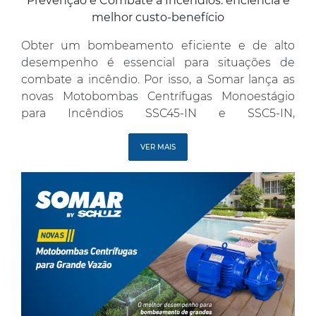
Prevenção e Combate a Incêndios: eficiência e
melhor custo-benefício
Obter um bombeamento eficiente e de alto
desempenho é essencial para situações de
combate a incêndio. Por isso, a Somar lança as
novas Motobombas Centrífugas Monoestágio
para Incêndios SSC45-IN e SSC5-IN,
desenvolvidas para garantir alta eficiência e o
melhor custo-benefício do mercado. Excelente
VER MAIS
desempenho para grandes volumes de água Os
novos modelos SSC45-IN e SSC5-IN […]