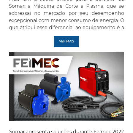
Somar: a Máquina de Corte a Plasma, que se
sobressai no mercado por seu desempenho
excepcional com menor consumo de energia. O
que atribui esse diferencial ao equipamento é a
tecnologia IGBT, que controla a corrente e
compensa a tensão de forma automática. A
VER MAIS
principal vantagem está […]
Somar apresenta soluções durante Feimec 2022