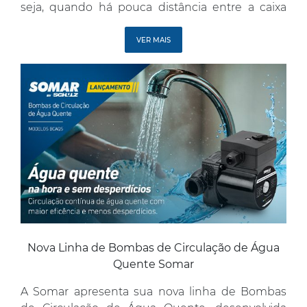
seja, quando há pouca distância entre a caixa
d’água e os pontos de consumo, como em casas
térreas, sobrados e apartamentos de cobertura.
VER MAIS
Os modelos PAS melhoram o desempenho de
[…]
Nova Linha de Bombas de Circulação de Água
Quente Somar
A Somar apresenta sua nova linha de Bombas