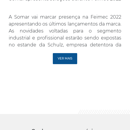
A Somar vai marcar presença na Feimec 2022
apresentando os últimos lançamentos da marca.
As novidades voltadas para o segmento
industrial e profissional estarão sendo expostas
no estande da Schulz, empresa detentora da
marca Somar. Realizada entre os dias 3 e 7 maio,
no São Paulo Expo (Sp), a Feimec é o maior
VER MAIS
evento de […]