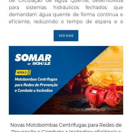
de Circulação de Água Quente, desenvolvida
para sistemas hidráulicos fechados que
demandam água quente de forma contínua e
eficiente, reduzindo o tempo de espera e o
desperdício em pontos de uso como torneiras e
chuveiros. Indicadas para aplicações residenciais,
VER MAIS
as bombas da linha BCAQS oferecem alta
eficiência […]
Novas Motobombas Centrífugas para Redes de