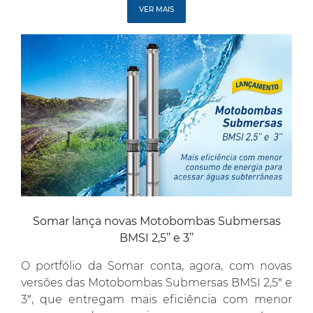
sua versatilidade nas atividades profissionais.
VER MAIS
Estas são as […]
Somar lança novas Motobombas Submersas
BMSI 2,5’’ e 3’’
O portfólio da Somar conta, agora, com novas
versões das Motobombas Submersas BMSI 2,5″ e
3″, que entregam mais eficiência com menor