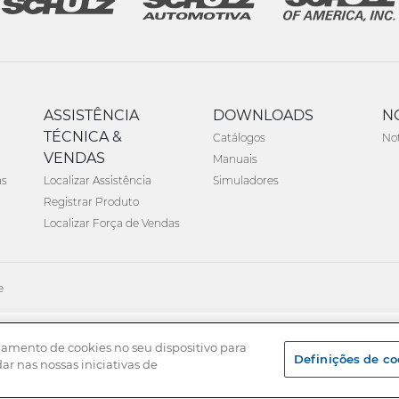
ASSISTÊNCIA
DOWNLOADS
N
TÉCNICA &
Catálogos
Not
VENDAS
Manuais
as
Localizar Assistência
Simuladores
Registrar Produto
Localizar Força de Vendas
e
namento de cookies no seu dispositivo para
Definições de co
dar nas nossas iniciativas de