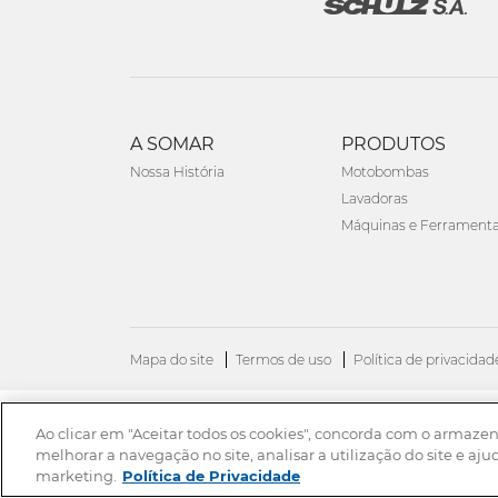
A SOMAR
PRODUTOS
Nossa História
Motobombas
Lavadoras
Máquinas e Ferrament
Mapa do site
Termos de uso
Política de privacidad
Ao clicar em "Aceitar todos os cookies", concorda com o armaze
© 2026. Todos os direitos reservados.
melhorar a navegação no site, analisar a utilização do site e aju
marketing.
Política de Privacidade