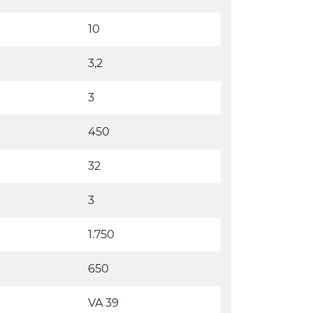
10
3,2
3
450
32
3
1.750
650
VA 39