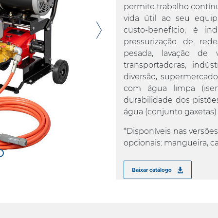
permite trabalho contín
vida útil ao seu equ
custo-benefício, é in
pressurização de red
pesada, lavação de ve
transportadoras, indúst
diversão, supermercados
com água limpa (isen
durabilidade dos pistõ
água (conjunto gaxetas) 
*Disponíveis nas versõe
opcionais: mangueira, ca
Baixar catálogo