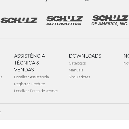
ASSISTÊNCIA
DOWNLOADS
N
TÉCNICA &
Catálogos
Not
VENDAS
Manuais
as
Localizar Assistência
Simuladores
Registrar Produto
Localizar Força de Vendas
e