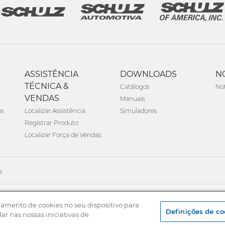
ASSISTÊNCIA
DOWNLOADS
N
TÉCNICA &
Catálogos
Not
VENDAS
Manuais
as
Localizar Assistência
Simuladores
Registrar Produto
Localizar Força de Vendas
e
namento de cookies no seu dispositivo para
Definições de co
dar nas nossas iniciativas de