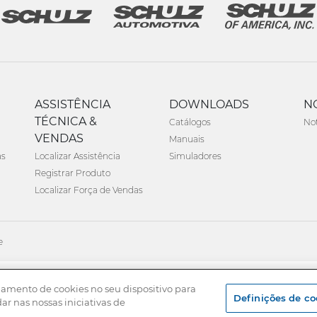
ASSISTÊNCIA
DOWNLOADS
N
TÉCNICA &
Catálogos
Not
VENDAS
Manuais
as
Localizar Assistência
Simuladores
Registrar Produto
Localizar Força de Vendas
e
namento de cookies no seu dispositivo para
Definições de co
dar nas nossas iniciativas de