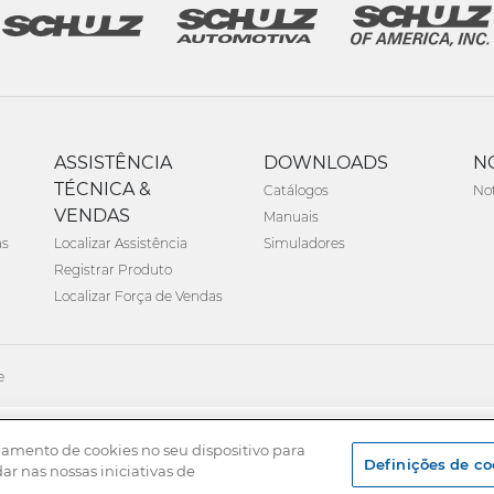
ASSISTÊNCIA
DOWNLOADS
N
TÉCNICA &
Catálogos
Not
VENDAS
Manuais
as
Localizar Assistência
Simuladores
Registrar Produto
Localizar Força de Vendas
e
namento de cookies no seu dispositivo para
Definições de co
dar nas nossas iniciativas de