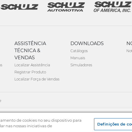
ASSISTÊNCIA
DOWNLOADS
N
TÉCNICA &
Catálogos
Not
VENDAS
Manuais
as
Localizar Assistência
Simuladores
Registrar Produto
Localizar Força de Vendas
e
namento de cookies no seu dispositivo para
Definições de co
dar nas nossas iniciativas de