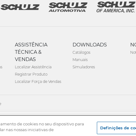
ASSISTÊNCIA
DOWNLOADS
N
TÉCNICA &
Catálogos
Not
VENDAS
Manuais
as
Localizar Assistência
Simuladores
Registrar Produto
Localizar Força de Vendas
e
namento de cookies no seu dispositivo para
Definições de co
dar nas nossas iniciativas de