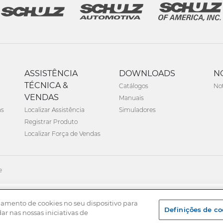
ASSISTÊNCIA
DOWNLOADS
N
TÉCNICA &
Catálogos
Not
VENDAS
Manuais
as
Localizar Assistência
Simuladores
Registrar Produto
Localizar Força de Vendas
e
namento de cookies no seu dispositivo para
Definições de co
dar nas nossas iniciativas de