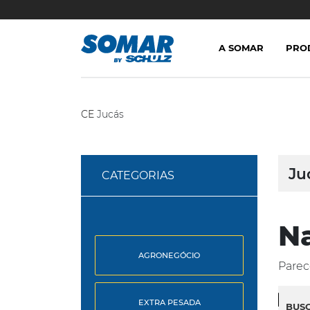
A SOMAR
PRO
CE
Jucás
Ju
CATEGORIAS
N
AGRONEGÓCIO
Parec
EXTRA PESADA
BUS